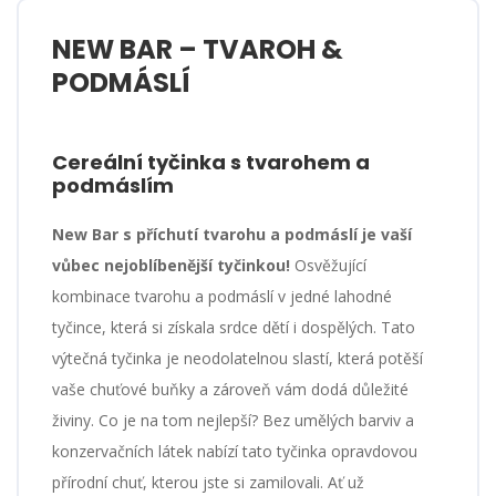
NEW BAR – TVAROH &
PODMÁSLÍ
Cereální tyčinka s tvarohem a
podmáslím
New Bar s příchutí tvarohu a podmáslí je vaší
vůbec nejoblíbenější tyčinkou!
Osvěžující
kombinace tvarohu a podmáslí v jedné lahodné
tyčince, která si získala srdce dětí i dospělých. Tato
výtečná tyčinka je neodolatelnou slastí, která potěší
vaše chuťové buňky a zároveň vám dodá důležité
živiny. Co je na tom nejlepší? Bez umělých barviv a
konzervačních látek nabízí tato tyčinka opravdovou
přírodní chuť, kterou jste si zamilovali. Ať už