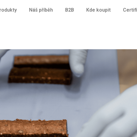
rodukty
Náš příběh
B2B
Kde koupit
Certif