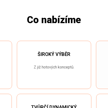
Co nabízíme
ŠIROKÝ VÝBĚR
Z již hotových konceptů.
TVŮRČÍ DYNAMICKÝ