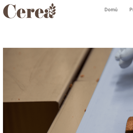
Domů
P