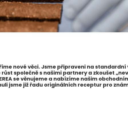
oříme nové věci. Jsme připraveni na standardní 
růst společně s našimi partnery a zkoušet „ne
EREA se věnujeme a nabízíme našim obchodním
inuli jsme již řadu originálních receptur pro zn