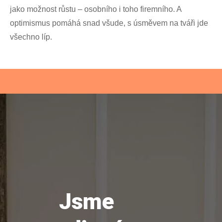
jako možnost růstu – osobního i toho firemního. A
optimismus pomáhá snad všude, s úsměvem na tváři jde
všechno líp.
Jsme