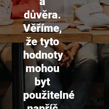
a
důvěra.
Věříme,
že tyto
hodnoty
mohou
byt
použitelné
napříč