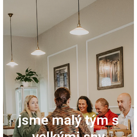
jsme malý tým s
velkými sny