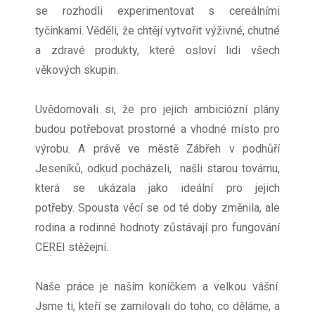
se rozhodli experimentovat s cereálními
tyčinkami. Věděli, že chtějí vytvořit výživné, chutné
a zdravé produkty, které osloví lidi všech
věkových skupin.
Uvědomovali si, že pro jejich ambiciózní plány
budou potřebovat prostorné a vhodné místo pro
výrobu. A právě ve městě Zábřeh v podhůří
Jeseníků, odkud pocházeli, našli starou továrnu,
která se ukázala jako ideální pro jejich
potřeby.
Spousta věcí se od té doby změnila, ale
rodina a rodinné hodnoty zůstávají pro fungování
CEREI stěžejní.
N
aše práce je naším koníčkem a velkou vášní.
Jsme ti, kteří se zamilovali do toho, co děláme, a