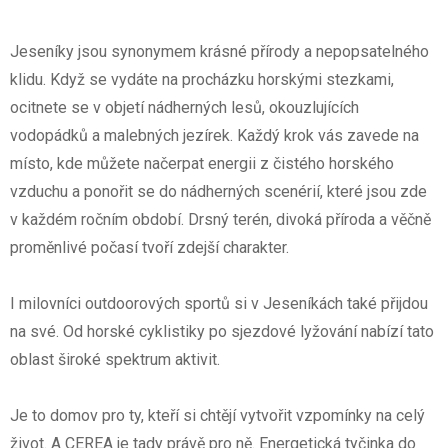
Jeseníky jsou synonymem krásné přírody a nepopsatelného
klidu. Když se vydáte na procházku horskými stezkami,
ocitnete se v objetí nádherných lesů, okouzlujících
vodopádků a malebných jezírek. Každý krok vás zavede na
místo, kde můžete načerpat energii z čistého horského
vzduchu a ponořit se do nádherných scenérií, které jsou zde
v každém ročním období. Drsný terén, divoká příroda a věčně
proměnlivé počasí tvoří zdejší charakter.
I milovníci outdoorových sportů si v Jeseníkách také přijdou
na své. Od horské cyklistiky po sjezdové lyžování nabízí tato
oblast široké spektrum aktivit.
Je to domov pro ty, kteří si chtějí vytvořit vzpomínky na celý
život. A CEREA je tady právě pro ně. Energetická tyčinka do