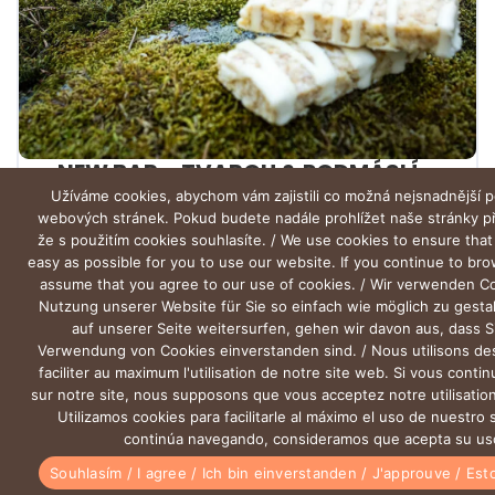
NEW BAR – TVAROH & PODMÁSLÍ
Užíváme cookies, abychom vám zajistili co možná nejsnadnější p
webových stránek. Pokud budete nadále prohlížet naše stránky 
že s použitím cookies souhlasíte. / We use cookies to ensure that
easy as possible for you to use our website. If you continue to br
assume that you agree to our use of cookies. / Wir verwenden C
Nutzung unserer Website für Sie so einfach wie möglich zu gesta
auf unserer Seite weitersurfen, gehen wir davon aus, dass S
Verwendung von Cookies einverstanden sind. / Nous utilisons de
faciliter au maximum l'utilisation de notre site web. Si vous conti
sur notre site, nous supposons que vous acceptez notre utilisation
Utilizamos cookies para facilitarle al máximo el uso de nuestro s
continúa navegando, consideramos que acepta su us
0
0
Souhlasím / I agree / Ich bin einverstanden / J'approuve / Es