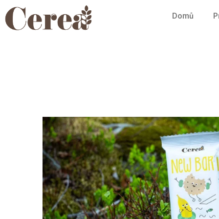
Domů
P