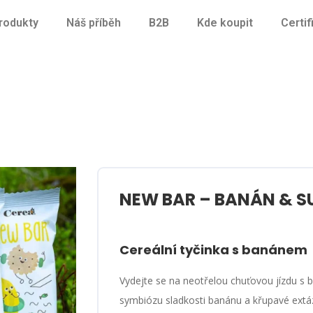
rodukty
Náš příběh
B2B
Kde koupit
Certif
NEW BAR – BANÁN & 
Cereální tyčinka s banánem
Vydejte se na neotřelou chuťovou jízdu 
symbiózu sladkosti banánu a křupavé extáz