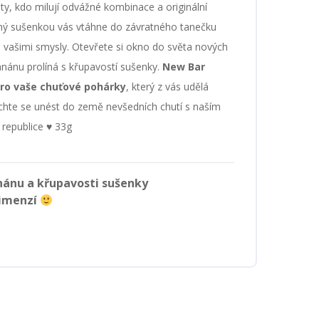
y, kdo milují odvážné kombinace a originální
ný sušenkou vás vtáhne do závratného tanečku
 s vašimi smysly. Otevřete si okno do světa nových
nánu prolíná s křupavostí sušenky.
New Bar
pro vaše chuťové pohárky
, který z vás udělá
hte se unést do země nevšedních chutí s naším
republice ♥ 33g
nánu a křupavosti sušenky
dimenzí