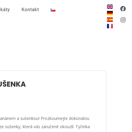
ikáty
Kontakt
SUŠENKA
s banánem a sušenkou! Prozkoumejte dokonalou
e sušenky, která vás zaručeně okouzlí. Tyčinka