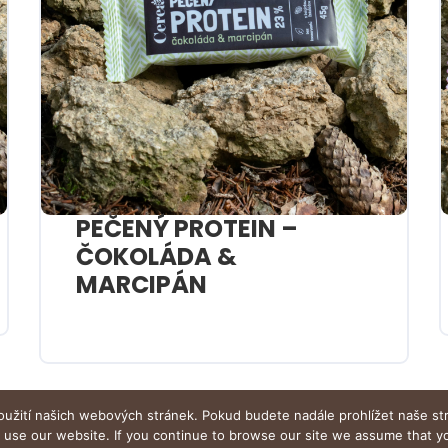
PEČENÝ PROTEIN –
ČOKOLÁDA &
MARCIPÁN
oužití našich webových stránek. Pokud budete nadále prohlížet naše st
o use our website. If you continue to browse our site we assume that 