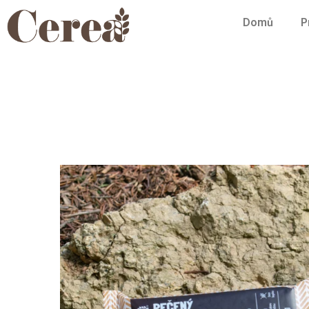
Domů
P