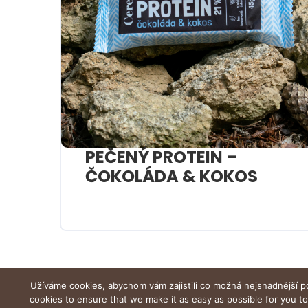
PEČENÝ PROTEIN –
ČOKOLÁDA & KOKOS
Užíváme cookies, abychom vám zajistili co možná nejsnadnější p
cookies to ensure that we make it as easy as possible for you t