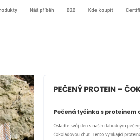
rodukty
Náš příběh
B2B
Kde koupit
Certif
PEČENÝ PROTEIN – ČO
Pečená tyčinka s proteinem 
Oslaďte svůj den s naším lahodným peče
čokoládovou chuť! Tento vynikající protei