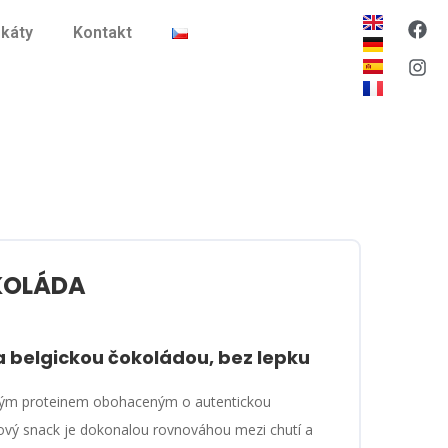
ikáty
Kontakt
KOLÁDA
a belgickou čokoládou, bez lepku
ným proteinem obohaceným o autentickou
nový snack je dokonalou rovnováhou mezi chutí a