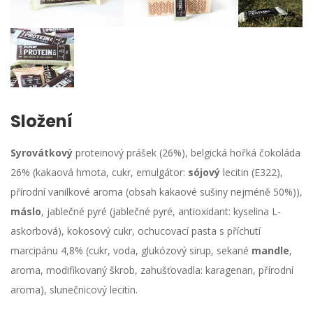
Složení
Syrovátkový
proteinový prášek (26%), belgická hořká čokoláda
26% (kakaová hmota, cukr, emulgátor:
sójový
lecitin (E322),
přírodní vanilkové aroma (obsah kakaové sušiny nejméně 50%)),
máslo
, jablečné pyré (jablečné pyré, antioxidant: kyselina L-
askorbová), kokosový cukr, ochucovací pasta s příchutí
marcipánu 4,8% (cukr, voda, glukózový sirup, sekané
mandle
,
aroma, modifikovaný škrob, zahušťovadla: karagenan, přírodní
aroma), slunečnicový lecitin.