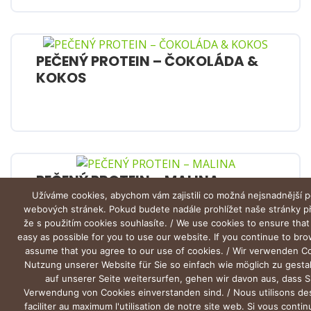
PEČENÝ PROTEIN – ČOKOLÁDA &
KOKOS
PEČENÝ PROTEIN – MALINA
Užíváme cookies, abychom vám zajistili co možná nejsnadnější p
webových stránek. Pokud budete nadále prohlížet naše stránky 
že s použitím cookies souhlasíte. / We use cookies to ensure that
easy as possible for you to use our website. If you continue to br
assume that you agree to our use of cookies. / Wir verwenden C
Nutzung unserer Website für Sie so einfach wie möglich zu gesta
auf unserer Seite weitersurfen, gehen wir davon aus, dass S
Verwendung von Cookies einverstanden sind. / Nous utilisons de
faciliter au maximum l'utilisation de notre site web. Si vous conti