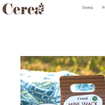
Domů
P