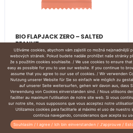
BIO FLAPJACK ZERO – SALTED
PEANUT
Užíváme cookies, abychom vám zajistili co možná nejsnadnější p
webových stránek. Pokud budete nadále prohlížet naše stránky 
že s použitím cookies souhlasíte. / We use cookies to ensure that
easy as possible for you to use our website. If you continue to br
assume that you agree to our use of cookies. / Wir verwenden C
Nutzung unserer Website für Sie so einfach wie möglich zu gesta
auf unserer Seite weitersurfen, gehen wir davon aus, dass S
Verwendung von Cookies einverstanden sind. / Nous utilisons de
faciliter au maximum l'utilisation de notre site web. Si vous conti
sur notre site, nous supposons que vous acceptez notre utilisation
Utilizamos cookies para facilitarle al máximo el uso de nuestro s
continúa navegando, consideramos que acepta su us
0
0
Souhlasím / I agree / Ich bin einverstanden / J'approuve / Es