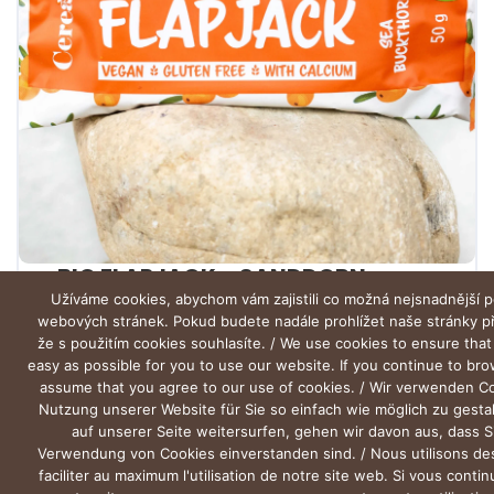
BIO FLAPJACK – SANDDORN
Užíváme cookies, abychom vám zajistili co možná nejsnadnější p
webových stránek. Pokud budete nadále prohlížet naše stránky 
že s použitím cookies souhlasíte. / We use cookies to ensure that
easy as possible for you to use our website. If you continue to br
assume that you agree to our use of cookies. / Wir verwenden C
Nutzung unserer Website für Sie so einfach wie möglich zu gesta
auf unserer Seite weitersurfen, gehen wir davon aus, dass S
Verwendung von Cookies einverstanden sind. / Nous utilisons de
faciliter au maximum l'utilisation de notre site web. Si vous conti