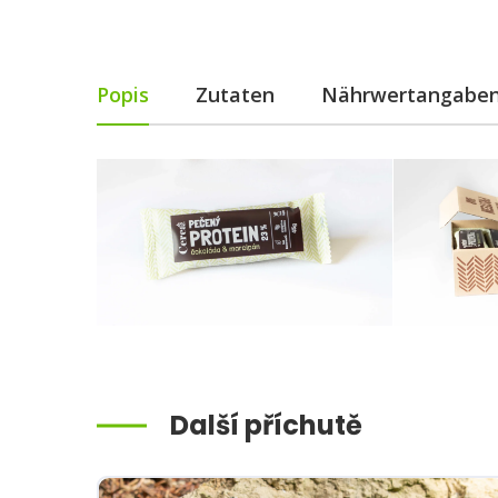
Popis
Zutaten
Nährwertangabe
Další příchutě