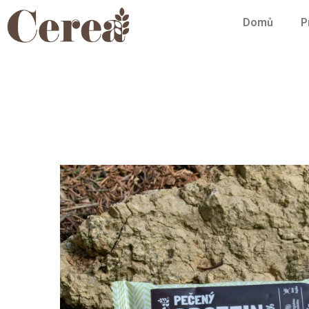
Domů
P