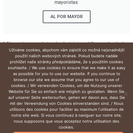
mayoristas:
AL POR MAYOR
* Al registrarse en la tienda electrónica, el Comprador declara
Užíváme cookies, abychom vám zajistili co možná nejsnadnější
expresamente que celebra el contrato con el Vendedor a
použití našich webových stránek. Pokud budete nadále
través de la interfaz web de la tienda exclusivamente en el
prohlížet naše stránky předpokládáme, že s použitím cookies
souhlasíte. / We use cookies to ensure that we make it as easy
ámbito de su actividad comercial.
as possible for you to use our website. If you continue to
browse our site we assume that you agree to our use of
cookies. / Wir verwenden Cookies, um die Nutzung unserer
Website für Sie so einfach wie möglich zu gestalten. Wenn Sie
auf unserer Seite weitersurfen, gehen wir davon aus, dass Sie
mit der Verwendung von Cookies einverstanden sind. / Nous
utilisons des cookies pour faciliter au maximum l'utilisation de
notre site web. Si vous continuez à naviguer sur notre site,
nous supposons que vous acceptez notre utilisation des
cookies.