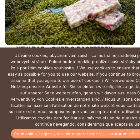
NEW BAR – CURD & RASPBERRY
Užíváme cookies, abychom vám zajistili co možná nejsnadnější p
webových stránek. Pokud budete nadále prohlížet naše stránky 
že s použitím cookies souhlasíte. / We use cookies to ensure that
easy as possible for you to use our website. If you continue to br
assume that you agree to our use of cookies. / Wir verwenden C
Nutzung unserer Website für Sie so einfach wie möglich zu gesta
auf unserer Seite weitersurfen, gehen wir davon aus, dass S
Verwendung von Cookies einverstanden sind. / Nous utilisons de
faciliter au maximum l'utilisation de notre site web. Si vous conti
sur notre site, nous supposons que vous acceptez notre utilisation
Utilizamos cookies para facilitarle al máximo el uso de nuestro s
continúa navegando, consideramos que acepta su us
0
0
Souhlasím / I agree / Ich bin einverstanden / J'approuve / Es