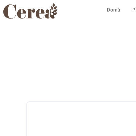
Domů
P