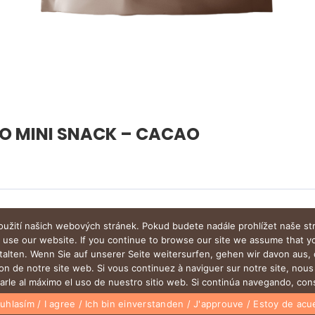
IO MINI SNACK – CACAO
oužití našich webových stránek. Pokud budete nadále prohlížet naše st
o use our website. If you continue to browse our site we assume that 
talten. Wenn Sie auf unserer Seite weitersurfen, gehen wir davon aus,
tion de notre site web. Si vous continuez à naviguer sur notre site, no
itarle al máximo el uso de nuestro sitio web. Si continúa navegando, c
uhlasím / I agree / Ich bin einverstanden / J'approuve / Estoy de ac
KE STAŽENÍ | DOWNLOAD | DOTACE | EU FUNDING