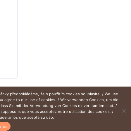
ránky předpokládáme, že s použitím cookies souhlasíte. / We use
you agree to our use of cookies. / Wir verwenden Cookies, um die
 dass Sie mit der Verwendung von Cookies einverstanden sind. /
us supposons que vous acceptez notre utilisation des cookies. /
onsideramos que acepta su uso.
uerdo